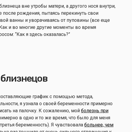
 близнеца вне утробы матери, а другого нося внутри,
ке после рождения, пытаясь перекинуть свои
овой ванны и уворачиваясь от пуповины (все еще
 Как и во многие другие моменты во время
росом: “Как я здесь оказалась?”
у близнецов
составляющие график с помощью метода,
льности, я узнала о своей беременности примерно
писать на палочку. К сожалению, мой
болезнь при
имерно в одно и то же время, что было для меня
третья беременность). Я чувствовала
больнее, чем
лько раз тошнило от очень сильного отвращения к