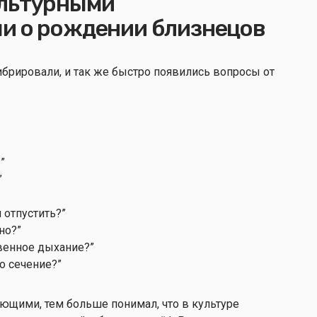
ультурными
и о рождении близнецов
ибрировали, и так же быстро появились вопросы от
?”
”
я отпустить?”
ано?”
твенное дыхание?”
о сечение?”
ющими, тем больше понимал, что в культуре