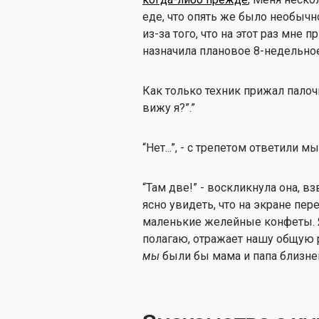
еде, что опять же было необычн
из-за того, что на этот раз мне
назначила плановое 8-недельн
Как только техник прижал палочк
вижу я?”.”
“Нет...”, - с трепетом ответили 
“Там две!” - воскликнула она, 
ясно увидеть, что на экране пе
маленькие желейные конфеты. Я 
полагаю, отражает нашу общую р
мы
были бы мама и папа близн