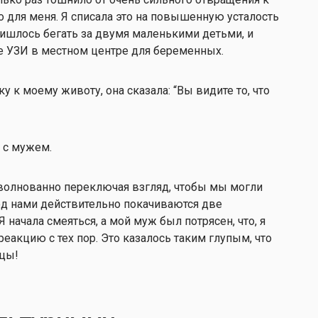
о для меня. Я списала это на повышенную усталость
 пришлось бегать за двумя маленькими детьми, и
ое УЗИ в местном центре для беременных.
у к моему животу, она сказала: “Вы видите то, что
мы с мужем.
взволнованно переключая взгляд, чтобы мы могли
ред нами действительно покачиваются две
начала смеяться, а мой муж был потрясен, что, я
еакцию с тех пор. Это казалось таким глупым, что
ецы!