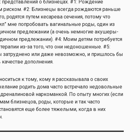
 представлений о близнецах. #1: Рождение
м риском. #2: Близнецы всегда рождаются раньше
го, родятся путем кесарева сечения, потому что
ил” мне попробовать вагинальные роды, один из
годичном предлежании (а очень немногие акушеры-
одичном предлежании). #4: Моим детям потребуется
терапии из-за того, что они недоношенные. #5:
ы затруднено или даже невозможно, и пришлось бы
 качестве дополнения.
носиться к тому, кому я рассказывала о своих
 желание родить дома часто встречало недовольные
адреналиновой наркоманкой. По опыту многих (если
ам близнецов, роды, которые и так часто
тановятся еще более тяжелыми, когда в них
н.