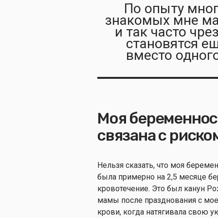
По опыту мног
знакомых мне ма
и так часто чр
становятся е
вместо одног
Моя беременнос
связана с риско
Нельзя сказать, что моя береме
была примерно на 2,5 месяце б
кровотечение. Это был канун Р
мамы после празднования с мое
крови, когда натягивала свою у