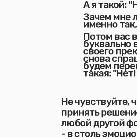
А я такой: "
Зачем мне л
именно так
Потом вас 
буквально 
своего прек
снова спра
будем перев
такая: "Нет!
Не чувствуйте, ч
принять решение
любой другой ф
- в столь эмоц