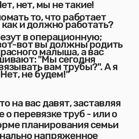
Нет, нет, мы не такие!
омать то, что работает
, как и должно работать?
везут в операционную;
вот-вот вы должны родить
расного малыша, а вас
шивают: "Мы сегодня
язывать вам трубы?". А я
 Нет, не будем!"
то на вас давят, заставляя
 о перевязке труб - или о
орме планирования семьи
ионально напряженное