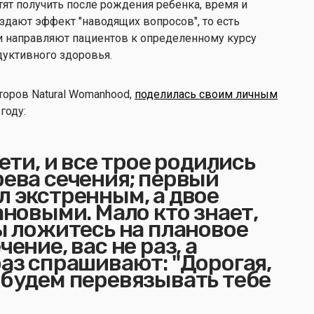
отят получить после рождения ребенка, время и
здают эффект "наводящих вопросов", то есть
ти направляют пациентов к определенному курсу
дуктивного здоровья.
кторов Natural Womanhood,
поделилась своим личным
 году:
дети, и все трое родились
рева сечения; первый
л экстренным, а двое
ановыми. Мало кто знает,
вы ложитесь на плановое
чение, вас не раз, а
раз спрашивают: "Дорогая,
 будем перевязывать тебе