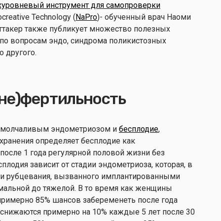
хуровневый инструмент для самопроверки
reative Technology (
NaPro
)- обученный врач Наоми
иттакер также публикует множество полезных
по вопросам эндо, синдрома поликистозных
о другого.
(не)фертильность
у молчаливым эндометриозом и
бесплодие
,
хранения определяет бесплодие как
после 1 года регулярной половой жизни без
плодия зависит от стадии эндометриоза, которая, в
ени рубцевания, вызванного имплантированными
имальной до тяжелой. В то время как женщины
римерно 85% шансов забеременеть после года
 снижаются примерно на 10% каждые 5 лет после 30