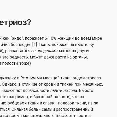
метриоз?
 как “эндо”, поражает 6-10% женщин во всем мире
ичин бесплодия [1]. Ткань, похожая на выстилку
), разрастается
за пределами
матки на другие
тя это редкость, может даже расти на
органы,
 полости
, тоже).
дкладку в “это время месяца”, ткань эндометриоза
 Однако, в отличие от крови и тканей при месячных,
е имеют
нет возможности выйти из тела
. Вместо
сте (например, в брюшной полости), что со
ю рубцовой ткани и спаек - полосок ткани, из-за
аться. Сильная боль - самый распространенный
 во время менструального цикла, хотя есть и