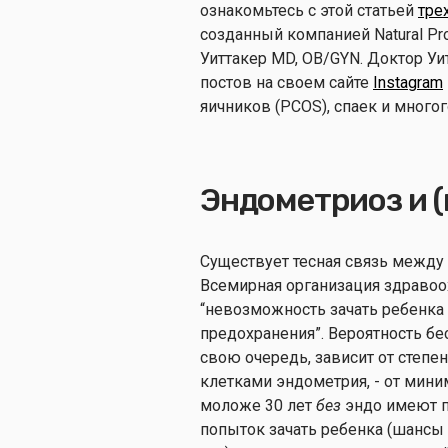
ознакомьтесь с этой статьей
тре
созданный компанией Natural Proc
Уиттакер MD, OB/GYN. Доктор У
постов на своем сайте
Instagram
яичников (PCOS), спаек и многог
Эндометриоз и 
Существует тесная связь межд
Всемирная организация здравоо
“невозможность зачать ребенка 
предохранения”. Вероятность бес
свою очередь, зависит от степ
клетками эндометрия, - от мин
моложе 30 лет
без
эндо имеют п
попыток зачать ребенка (шансы