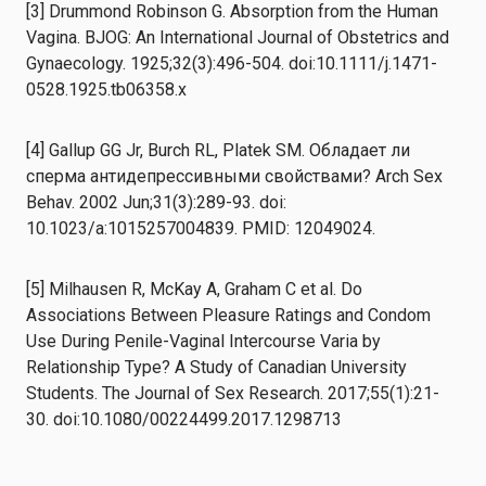
[3] Drummond Robinson G. Absorption from the Human
Vagina. BJOG: An International Journal of Obstetrics and
Gynaecology. 1925;32(3):496-504. doi:10.1111/j.1471-
0528.1925.tb06358.x
[4] Gallup GG Jr, Burch RL, Platek SM. Обладает ли
сперма антидепрессивными свойствами? Arch Sex
Behav. 2002 Jun;31(3):289-93. doi:
10.1023/a:1015257004839. PMID: 12049024.
[5] Milhausen R, McKay A, Graham C et al. Do
Associations Between Pleasure Ratings and Condom
Use During Penile-Vaginal Intercourse Varia by
Relationship Type? A Study of Canadian University
Students. The Journal of Sex Research. 2017;55(1):21-
30. doi:10.1080/00224499.2017.1298713