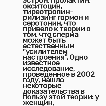
эстрон, пролактин,
окситоцин,
тиреотропин-
рилизинг гормон и
серотонин, что
привело к теории о
том, что сперма
может быть
естественным
"усилителем
настроения". Одно
известное
исследование,
проведенное в 2002
году, нашло
некоторые
доказательства в
пользу этой теории: у
женщин,