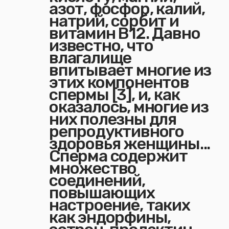
азот, фосфор, калий,
натрий, сорбит и
витамин В12. Давно
известно, что
влагалище
впитывает многие из
этих компонентов
спермы [3], и, как
оказалось, многие из
них полезны для
репродуктивного
здоровья женщины...
Сперма содержит
множество
соединений,
повышающих
настроение, таких
как эндорфины,