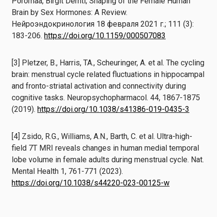
Poromaa, Birgit Derntl; Shaping of the Female Human
Brain by Sex Hormones: A Review.
Нейроэндокринология 18 февраля 2021 г.; 111 (3):
183-206.
https://doi.org/10.1159/000507083
[3] Pletzer, B., Harris, TA., Scheuringer, A. et al. The cycling
brain: menstrual cycle related fluctuations in hippocampal
and fronto-striatal activation and connectivity during
cognitive tasks. Neuropsychopharmacol. 44, 1867-1875
(2019).
https://doi.org/10.1038/s41386-019-0435-3
[4] Zsido, R.G., Williams, A.N., Barth, C. et al. Ultra-high-
field 7T MRI reveals changes in human medial temporal
lobe volume in female adults during menstrual cycle. Nat.
Mental Health 1, 761-771 (2023).
https://doi.org/10.1038/s44220-023-00125-w