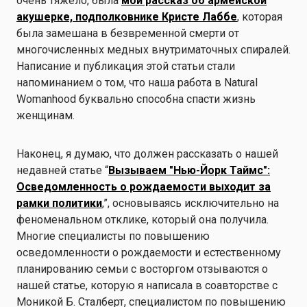
очень тяжело, была
мой рассказ об армейской
акушерке, подполковнике Кристе Лаббе
, которая
была замешана в безвременной смерти от
многочисленных медных внутриматочных спиралей.
Написание и публикация этой статьи стали
напоминанием о том, что наша работа в Natural
Womanhood буквально способна спасти жизнь
женщинам.
Наконец, я думаю, что должен рассказать о нашей
недавней статье “
Вызываем "Нью-Йорк Таймс":
Осведомленность о рождаемости выходит за
рамки политики
,”, основываясь исключительно на
феноменальном отклике, который она получила.
Многие специалисты по повышению
осведомленности о рождаемости и естественному
планированию семьи с восторгом отзываются о
нашей статье, которую я написала в соавторстве с
Моникой Б. Сталберт, специалистом по повышению