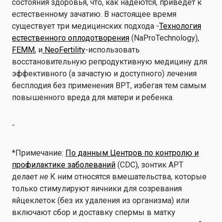
состояния здоровья, что, как надеются, приведет к
естественному зачатию. В настоящее время
существует три медицинских подхода -
Технология
естественного оплодотворения
(NaProTechnology),
FEMM
, и
NeoFertility
-использовать
восстановительную репродуктивную медицину для
эффективного (а зачастую и доступного) лечения
бесплодия без применения ВРТ, избегая тем самым
повышенного вреда для матери и ребенка.
-
*Примечание:
По данным Центров по контролю и
профилактике заболеваний
(CDC), зонтик АРТ
делает
не
К ним относятся вмешательства, которые
только стимулируют яичники для созревания
яйцеклеток (без их удаления из организма) или
включают сбор и доставку спермы в матку