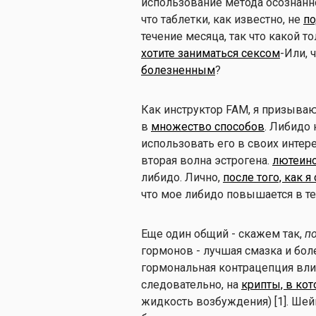
использование метода осознанно
что таблетки, как известно, не
по
течение месяца, так что какой т
хотите заниматься сексом
-Или, 
болезненным
?
Как инструктор FAM, я призыва
в
множество способов
. Либидо
использовать его в своих интер
вторая волна эстрогена.
лютеино
либидо. Лично,
после того, как 
что мое либидо повышается в те
Еще один общий - скажем так,
п
гормонов - лучшая смазка и бол
гормональная контрацепция влия
следовательно, на
крипты, в ко
жидкость возбуждения) [1]. Шей