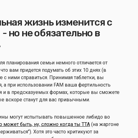
льная жизнь изменится с
- но не обязательно в
.
для планирования семьи немного отличается от
что вам придется подумать об этих 10 днях (в
те с ними справиться. Принимая таблетки, вы
я, а при использовании FAM ваша фертильность
хотя и в предсказуемых формах, которые вы сможете
ые вскоре станут для вас привычными.
щины могут испытывать повышенное либидо во
то может быть, ну,
сложно
когда ты TTA
(на жаргоне
ерживаться"). Хотя это часто критикуют за