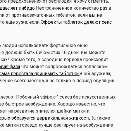
го предохранения от бесплодия, я хочу отметить,
давляет либидо
Неограниченное количество раз в
олк от противозачаточных таблеток, если
вы не
что еще хуже, если
Эффекты таблеток делают секс
ю людей использовать фертильное окно
 не должно быть бичом этих 10 дней, вы можете
есах! Кроме того, в середине периода происходит
вая фаза
что может сопровождаться всплеском
я сама перестала принимать таблетки.
Я обнаружила,
чение всего месяца, а не только в период овуляции.
олезно
- Побочный эффект" секса без искусственных
ее быстрое возбуждение. Хорошо известно, что
ет на развитие эпителия шейки матки и,
торых образуется цервикальная жидкость
(а также
ка матки гораздо лучше реагирует на возбуждение