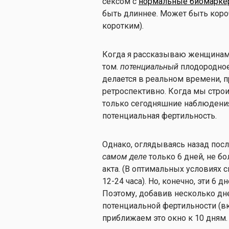
сексом с
нормальные биомарк
быть длиннее. Может быть короч
коротким).
Когда я рассказываю женщинам и
том.
потенциальный
плодородно
делается в реальном времени, п
ретроспективно. Когда мы стро
только сегодняшние наблюдения 
потенциальная фертильность.
Однако, оглядываясь назад посл
самом деле
только 6 дней, не б
акта. (В оптимальных условиях с
12-24 часа). Но, конечно, эти 6
Поэтому, добавив несколько дне
потенциальной фертильности (в
приближаем это окно к 10 дням