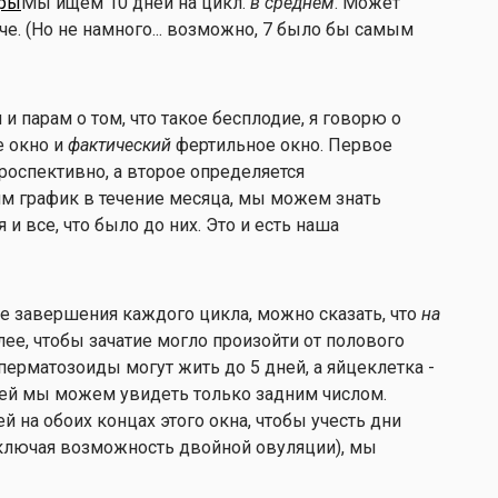
еры
Мы ищем 10 дней на цикл.
в среднем
. Может
е. (Но не намного... возможно, 7 было бы самым
 парам о том, что такое бесплодие, я говорю о
е окно и
фактический
фертильное окно. Первое
роспективно, а второе определяется
им график в течение месяца, мы можем знать
и все, что было до них. Это и есть наша
е завершения каждого цикла, можно сказать, что
на
олее, чтобы зачатие могло произойти от полового
перматозоиды могут жить до 5 дней, а яйцеклетка -
 дней мы можем увидеть только задним числом.
й на обоих концах этого окна, чтобы учесть дни
ключая возможность двойной овуляции), мы
.