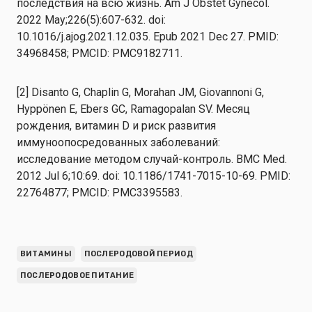
последствия на всю жизнь. Am J Obstet Gynecol.
2022 May;226(5):607-632. doi:
10.1016/j.ajog.2021.12.035. Epub 2021 Dec 27. PMID:
34968458; PMCID: PMC9182711.
[2] Disanto G, Chaplin G, Morahan JM, Giovannoni G,
Hyppönen E, Ebers GC, Ramagopalan SV. Месяц
рождения, витамин D и риск развития
иммуноопосредованных заболеваний:
исследование методом случай-контроль. BMC Med.
2012 Jul 6;10:69. doi: 10.1186/1741-7015-10-69. PMID:
22764877; PMCID: PMC3395583.
ВИТАМИНЫ
ПОСЛЕРОДОВОЙ ПЕРИОД
ПОСЛЕРОДОВОЕ ПИТАНИЕ