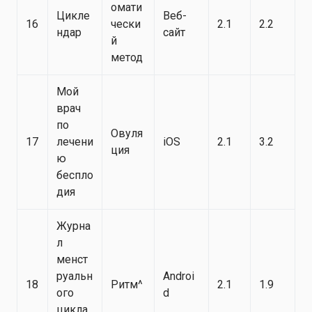
омати
Цикле
Веб-
16
чески
2.1
2.2
ндар
сайт
й
метод
Мой
врач
по
Овуля
17
лечени
iOS
2.1
3.2
ция
ю
беспло
дия
Журна
л
менст
руальн
Androi
18
Ритм^
2.1
1.9
ого
d
цикла