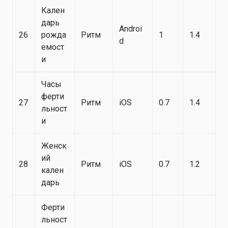
Кален
дарь
Androi
26
рожда
Ритм
1
1.4
d
емост
и
Часы
ферти
27
Ритм
iOS
0.7
1.4
льност
и
Женск
ий
28
Ритм
iOS
0.7
1.2
кален
дарь
Ферти
льност