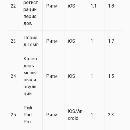
регист
22
Ритм
iOS
1.1
1.8
рации
перио
дов
Перио
23
Ритм
iOS
1
1.7
д Темп
Кален
дарь
месяч
24
Ритм
iOS
1
1.5
ных и
овуля
ции
Pink
iOS/An
25
Pad
Ритм
1
2.3
droid
Pro