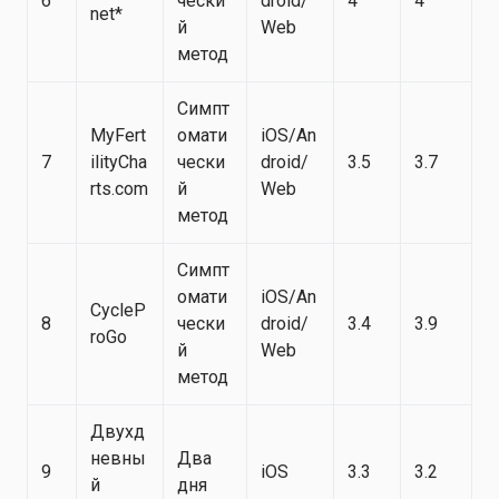
6
чески
droid/
4
4
net*
й
Web
метод
Симпт
MyFert
омати
iOS/An
7
ilityCha
чески
droid/
3.5
3.7
rts.com
й
Web
метод
Симпт
омати
iOS/An
CycleP
8
чески
droid/
3.4
3.9
roGo
й
Web
метод
Двухд
невны
Два
9
iOS
3.3
3.2
й
дня