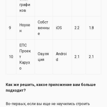
графи
ков
Собст
Ноухе
9
венны
iOS
2.2
1.8
н
е
ЕПС
Проек
Овуля
Androi
10
т
2.1
2.1
ция
d
Каруз
о
Как же решить, какое приложение вам больше
подходит?
Во-первых, если вы еще не научились строить