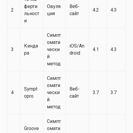
ферти
Овуля
Веб-
2
4.2
4.3
льност
ция
сайт
и
Симпт
омати
Кинда
iOS/An
3
чески
4.1
4.3
ра
droid
й
метод
Симпт
омати
Sympt
Веб-
4
чески
3.7
3.7
opro
сайт
й
метод
Симпт
Groove
омати