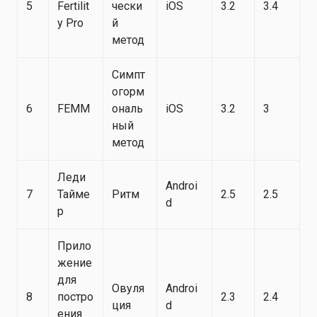
5
Fertilit
чески
iOS
3.2
3.4
y Pro
й
метод
Симпт
огорм
6
FEMM
ональ
iOS
3.2
3
ный
метод
Леди
Androi
7
Тайме
Ритм
2.5
2.5
d
р
Прило
жение
для
Овуля
Androi
8
постро
2.3
2.4
ция
d
ения