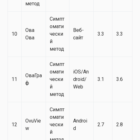
метод
Симпт
омати
Ова
Веб-
10
чески
3.3
3.3
Ова
сайт
й
метод
Симпт
омати
iOS/An
ОваГра
11
чески
droid/
3.1
3.6
ф
й
Web
метод
Симпт
омати
OvuVie
Androi
12
чески
2.7
2.8
w
d
й
метод