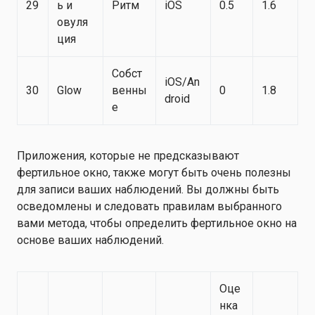
29
ь и
Ритм
iOS
0.5
1.6
овуля
ция
Собст
iOS/An
30
Glow
венны
0
1.8
droid
е
Приложения, которые не предсказывают
фертильное окно, также могут быть очень полезны
для записи ваших наблюдений. Вы должны быть
осведомлены и следовать правилам выбранного
вами метода, чтобы определить фертильное окно на
основе ваших наблюдений.
Оце
нка