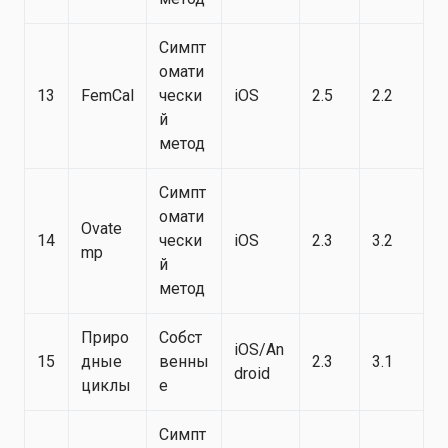
Симпт
омати
13
FemCal
чески
iOS
2.5
2.2
й
метод
Симпт
омати
Ovate
14
чески
iOS
2.3
3.2
mp
й
метод
Приро
Собст
iOS/An
15
дные
венны
2.3
3.1
droid
циклы
е
Симпт