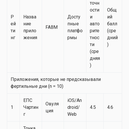
точн
ости
Общ
Р
Назва
Досту
и
ий
ей
ние
пные
авто
балл
FABM
ти
прило
платфо
рите
(сре
нг
жения
рмы
тнос
дний
ти
)
(сре
дняя
)
Приложения, которые не предсказывали
фертильные дни (n = 10)
ЕПС
iOS/An
Овуля
1
Чартин
droid/
4.5
4.6
ция
г
Web
Точка