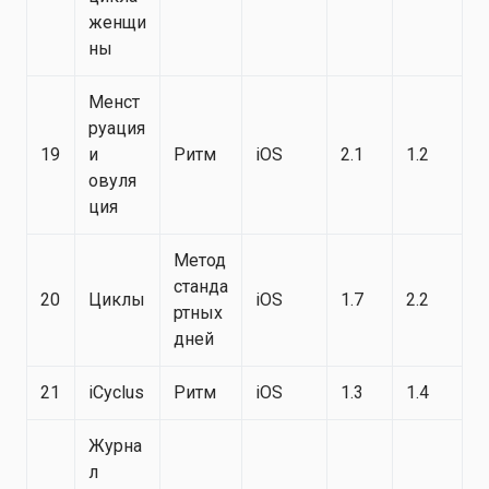
женщи
ны
Менст
руация
19
и
Ритм
iOS
2.1
1.2
овуля
ция
Метод
станда
20
Циклы
iOS
1.7
2.2
ртных
дней
21
iCyclus
Ритм
iOS
1.3
1.4
Журна
л