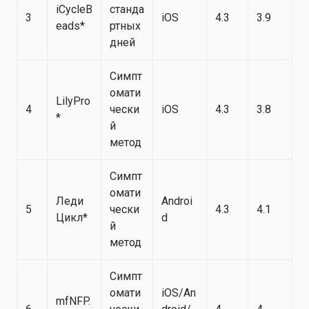
iCycleB
станда
3
iOS
4.3
3.9
eads*
ртных
дней
Симпт
омати
LilyPro
4
чески
iOS
4.3
3.8
*
й
метод
Симпт
омати
Леди
Androi
5
чески
4.3
4.1
Цикл*
d
й
метод
Симпт
омати
iOS/An
mfNFP.