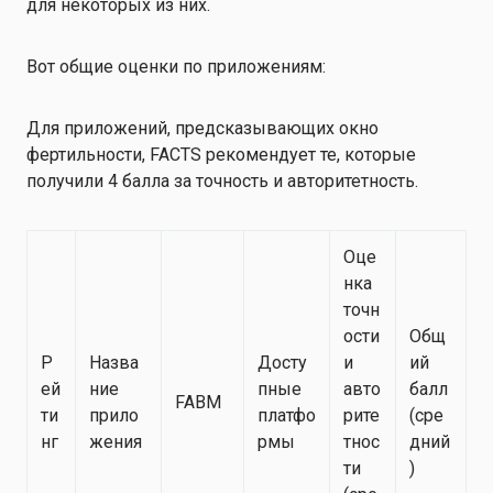
для некоторых из них.
Вот общие оценки по приложениям:
Для приложений, предсказывающих окно
фертильности, FACTS рекомендует те, которые
получили 4 балла за точность и авторитетность.
Оце
нка
точн
ости
Общ
Р
Назва
Досту
и
ий
ей
ние
пные
авто
балл
FABM
ти
прило
платфо
рите
(сре
нг
жения
рмы
тнос
дний
ти
)