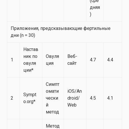
(сре
дняя
)
Приложения, предсказывающие фертильные
дни (n = 30)
Настав
ник по
Овуля
Веб-
1
4.7
4.4
овуля
ция
сайт
ции*
Симпт
омати
iOS/An
Sympt
2
чески
droid/
4.5
4.1
o.org*
й
Web
метод
Метод