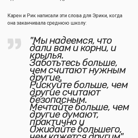
Карен и Рик написали эти слова для Эрики, когда
она заканчивала среднюю школу:
"Мы надеемся, что
дали вам и корни, и
крылья.
Заботьтесь больше,
чем считают нужным
другие.
Рискуйте больше, чем
другие считают
безопасным.
Мечтайте больше, чем
другие думают,
практично и
Ожидайте большего,
чем кажется другим".