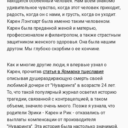
находится особенный человек. Нам всем знакомо
удивительное чувство, когда этот человек приходит,
радость, когда он с нами, и грусть, когда он уходит.
Карен Лэнгхарт была именно таким человеком.
Карен была преданной женой и матерью,
профессионалом и филантропом, а также страстным
защитником женского здоровья. Она была нашим
другом. Мы глубоко скорбим о ее кончине.
Как и многие другие люди, я впервые узнал о
Карен, прочитав
статья в
Ярмарка тщеславия
описывая душераздирающую смерть своей
любимой дочери от "Нуваринга" в возрасте 24 лет.
То, что такой популярный журнал осветил историю
трагедии, связанной с контрацепцией, в таком
объеме, значило очень много. Позже я узнала, что
родители Эрики - Карен и Рик - отказались от
выплаты компенсации от производителя
"Нуваринга". Эта история была настолько значимой,