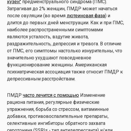
кузен"
предменструального синдрома (ПМС).
Затрагивая до 2% женщин, ПМДР может начаться
после овуляции (во время
лютеиновая фаза
) и
длится до первых дней менструации. Как и при ПМС,
наиболее распространенными симптомами
являются усталость, вздутие живота,
раздражительность, депрессия и тревога. В отличие
от ПМС, его симптомы настолько изнурительны, что
значительно ухудшают повседневное
функционирование женщины. Американская
психиатрическая ассоциация также относит ПМДР к
депрессивным расстройствам.
ПМДР
часто лечится с помощью
Изменение
рациона питания, регулярные физические
упражнения, борьба со стрессом, витаминные
добавки, противовоспалительные препараты,
селективные ингибиторы обратного захвата
серотонина (SSRIs - тип антидепрессанта) и/или