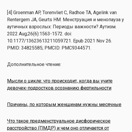
[4] Groenman AP, Torenvliet C, Radhoe TA, Agelink van
Rentergem JA, Geurts HM. Менструация и менопауза у
аутичных взрослых: Периоды важности? Аутизм.
2022 Aug;26(6):1563-1572. doi:
10.1177/13623613211059721. Epub 2021 Nov 26.
PMID: 34825585; PMCID: PMC9344571.
Дополнительное чтение:
Мысли о цикле: что происходит, когда вы учите
девочек-подростков осознанию фертильности
Причины, по которым женщинам нужны месячные
Что такое предменструальное дисфорическое
расстройство (ПМДР) и чем оно отличается от