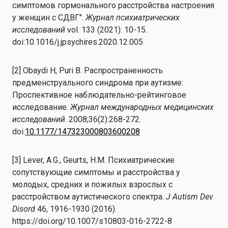
симптомов гормонального расстройства настроения
у женщин с СДВГ".
Журнал психиатрических
исследований
vol. 133 (2021): 10-15.
doi:10.1016/j.jpsychires.2020.12.005
[2] Obaydi H, Puri B. Распространенность
предменструального синдрома при аутизме:
Проспективное наблюдательно-рейтинговое
исследование.
Журнал международных медицинских
исследований
. 2008;36(2):268-272.
doi:
10.1177/147323000803600208
[3] Lever, A.G., Geurts, H.M. Психиатрические
сопутствующие симптомы и расстройства у
молодых, средних и пожилых взрослых с
расстройством аутистического спектра.
J Autism Dev
Disord
46, 1916-1930 (2016).
https://doi.org/10.1007/s10803-016-2722-8