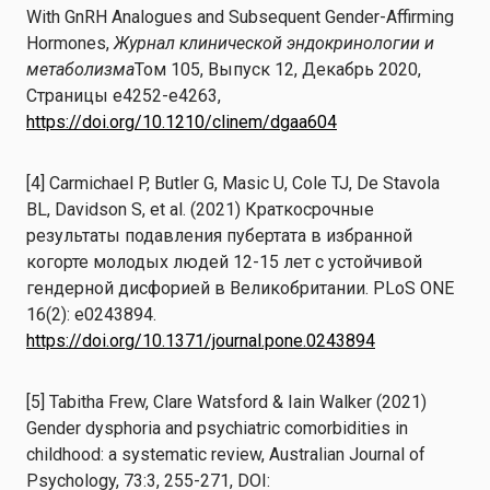
With GnRH Analogues and Subsequent Gender-Affirming
Hormones,
Журнал клинической эндокринологии и
метаболизма
Том 105, Выпуск 12, Декабрь 2020,
Страницы e4252-e4263,
https://doi.org/10.1210/clinem/dgaa604
[4] Carmichael P, Butler G, Masic U, Cole TJ, De Stavola
BL, Davidson S, et al. (2021) Краткосрочные
результаты подавления пубертата в избранной
когорте молодых людей 12-15 лет с устойчивой
гендерной дисфорией в Великобритании. PLoS ONE
16(2): e0243894.
https://doi.org/10.1371/journal.pone.0243894
[5] Tabitha Frew, Clare Watsford & Iain Walker (2021)
Gender dysphoria and psychiatric comorbidities in
childhood: a systematic review, Australian Journal of
Psychology, 73:3, 255-271, DOI: