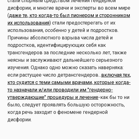
стали спорным средством лечения гендерной
дисфории, и многие врачи и эксперты во всем мире
(
даже те, кто когда-то был пионером и сторонником
их использования
) стали предостерегать от их
использования,
особенно
у детей и подростков.
Причины абсолютного взрыва числа детей и
подростков, идентифицирующих себя как
трансгендеров за последние несколько лет, также
неясны и заслуживают дальнейшего серьезного
изучения. Однако одно можно сказать наверняка:
если растущее число детрансгендеров...
включая тех,
кто судится с теми самыми врачами, которые когда-
то назначали и/или проводили им "гендерно-
утверждающие" процедуры и лечение
-как бы то ни
было, следует проявлять большую осторожность,
когда речь заходит о феномене гендерной
дисфории.