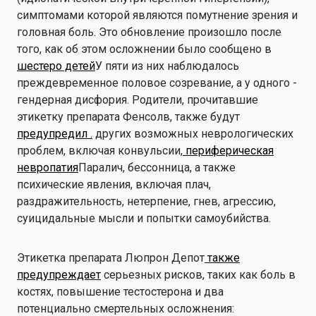
симптомами которой являются помутнение зрения и
головная боль. Это обновление произошло после
того, как об этом осложнении было сообщено в
шестеро детей
У пяти из них наблюдалось
преждевременное половое созревание, а у одного -
гендерная дисфория. Родители, прочитавшие
этикетку препарата Фенсолв, также будут
предупредил .
других возможных неврологических
проблем, включая конвульсии,
периферическая
невропатия
Паралич, бессонница, а также
психические явления, включая плач,
раздражительность, нетерпение, гнев, агрессию,
суицидальные мысли и попытки самоубийства.
Этикетка препарата Люпрон Депот
также
предупреждает
серьезных рисков, таких как боль в
костях, повышение тестостерона и два
потенциально смертельных осложнения: