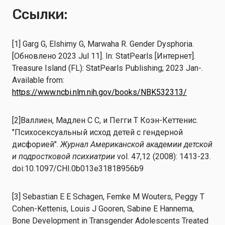
Ссылки:
[1] Garg G, Elshimy G, Marwaha R. Gender Dysphoria.
[Обновлено 2023 Jul 11]. In: StatPearls [Интернет].
Treasure Island (FL): StatPearls Publishing; 2023 Jan-.
Available from:
https://www.ncbi.nlm.nih.gov/books/NBK532313/
[2]Валлиен, Мадлен С С, и Пегги Т Коэн-Кеттенис.
"Психосексуальный исход детей с гендерной
дисфорией".
Журнал Американской академии детской
и подростковой психиатрии
vol. 47,12 (2008): 1413-23.
doi:10.1097/CHI.0b013e31818956b9
[3] Sebastian E E Schagen, Femke M Wouters, Peggy T
Cohen-Kettenis, Louis J Gooren, Sabine E Hannema,
Bone Development in Transgender Adolescents Treated