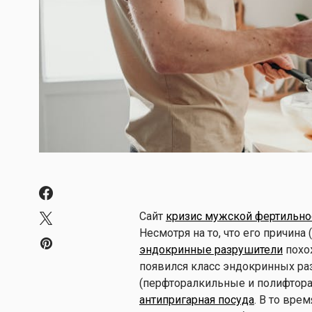
Сайт
кризис мужской фертильно
Несмотря на то, что его причина
эндокринные разрушители
похож
появился класс эндокринных ра
(перфторалкильные и полифтора
антипригарная посуда
. В то вре