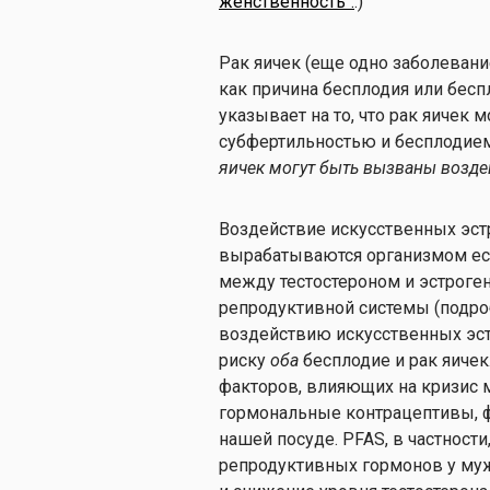
женственность".
.)
Рак яичек (еще одно заболевани
как причина бесплодия или бесп
указывает на то, что рак яичек
субфертильностью и бесплодием
яичек
могут быть вызваны возде
Воздействие искусственных эстр
вырабатываются организмом ес
между тестостероном и эстроге
репродуктивной системы (подро
воздействию искусственных эст
риску
оба
бесплодие и рак яиче
факторов, влияющих на кризис 
гормональные контрацептивы, фт
нашей посуде. PFAS, в частност
репродуктивных гормонов у муж