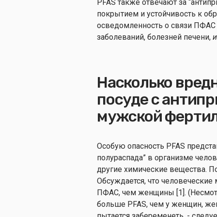
PFAS также отвечают за “антип
покрытием и устойчивость к об
осведомленность о связи ПФАС
заболеваний, болезней печени,
Насколько вред
посуде с антип
мужской ферти
Особую опасность PFAS предста
полураспада” в организме челов
другие химические вещества. По
Обсуждается, что человечески
ПФАС, чем женщины [1]. (Несмот
больше PFAS, чем у женщин, же
пытается забеременеть, - следу