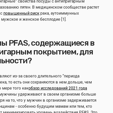
ригарные” свойства посуды с антипригарным
разованию пятен. В медицинском сообществе растет
 с
повышенный риск
рака, аутоиммунных
и
мужское и женское бесплодие [1].
ны PFAS, содержащиеся в
ригарным покрытием, для
льности?
вляют из-за своего длительного “периода
ека, то есть они сохраняются в нем дольше, чем
 мере того как
обзор исследований 2021 года
е мужчины удерживают в своем организме больше
ря на то, что у мужчин в организме задерживается
нщинам - особенно будущим мамам или тем, кто
ет минимизировать уровень воздействия PFAS. Это