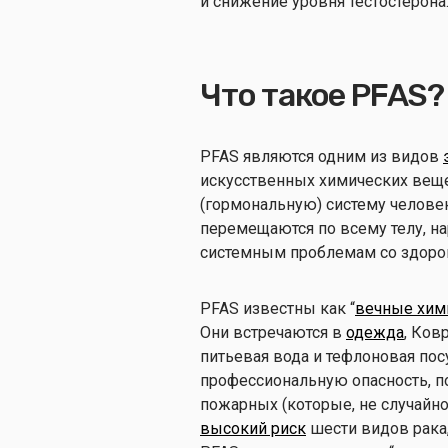
и снижение уровня тестостерона
Что такое PFAS?
PFAS являются одним из видов
искусственных химических веще
(гормональную) систему челове
перемещаются по всему телу, н
системным проблемам со здоро
PFAS известны как “
вечные хим
Они встречаются в
одежда
, Ков
питьевая вода и тефлоновая пос
профессиональную опасность, п
пожарных (которые, не случайно,
высокий риск
шести видов рака,