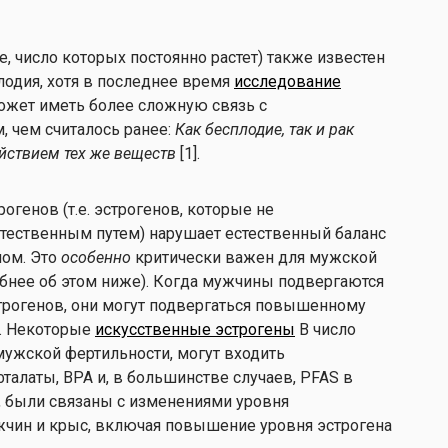
е, число которых постоянно растет) также известен
лодия, хотя в последнее время
исследование
 может иметь более сложную связь с
, чем считалось ранее:
Как бесплодие, так и рак
йствием тех же веществ
[1].
огенов (т.е. эстрогенов, которые не
тественным путем) нарушает естественный баланс
ном. Это
особенно
критически важен для мужской
бнее об этом ниже). Когда мужчины подвергаются
рогенов, они могут подвергаться повышенному
к. Некоторые
искусственные эстрогены
В число
мужской фертильности, могут входить
алаты, BPA и, в большинстве случаев, PFAS в
и, были связаны с изменениями уровня
чин и крыс, включая повышение уровня эстрогена