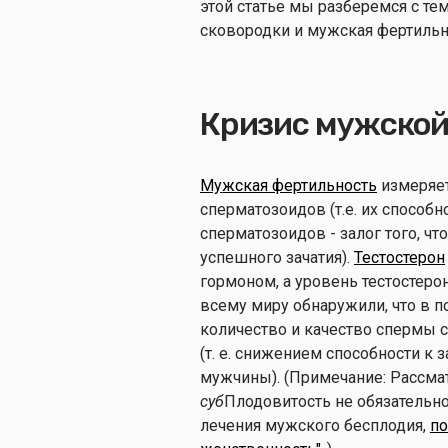
этой статье мы разберемся с те
сковородки и мужская фертильн
Кризис мужской
Мужская фертильность
измеряет
сперматозоидов (т.е. их спосо
сперматозоидов - залог того, ч
успешного зачатия).
Тестостерон
гормоном, а уровень тестостеро
всему миру обнаружили, что в п
количество и качество спермы 
(т. е. снижением способности к
мужчины). (Примечание: Рассма
суб
Плодовитость не обязательн
лечения мужского бесплодия,
по