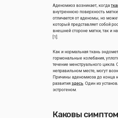
Аденомиоз возникает, когда
тка
внутреннюю поверхность матки)
отличается от аденомы, но мож
который представляет собой ро
внешней стороне матки, так и н
[1].
Как и нормальная ткань эндомет
гормональные колебания, уплотн
течение менструального цикла. О
неправильном месте, могут воз
Причины аденомиоза до конца не
развития
здесь
. Один из устано
эстрогеном.
Каковы симптомы