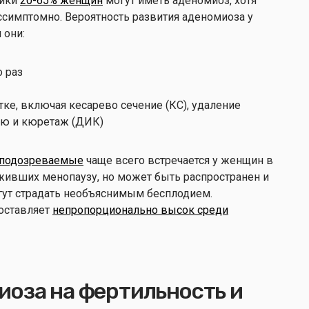
ники
20-65% женщин
могут иметь аденомиоз, хотя
ссимптомно. Вероятность развития аденомиоза у
 они:
 раз
ке, включая кесарево сечение (КС), удаление
ю и кюретаж (ДИК)
 подозреваемые
чаще всего встречается у женщин в
еживших менопаузу, но может быть распространен и
гут страдать необъяснимым бесплодием.
оставляет
непропорционально высок среди
иоза на фертильность и