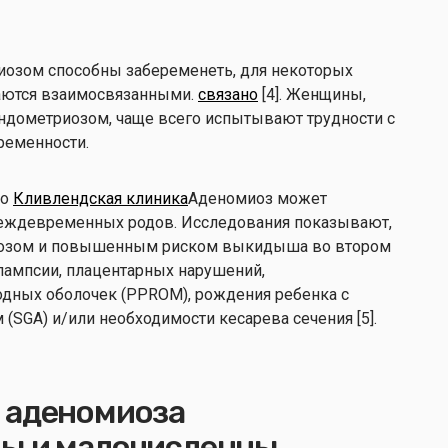
иозом способны забеременеть, для некоторых
аются взаимосвязанными.
связано
[4]. Женщины,
ндометриозом, чаще всего испытывают трудности с
ременности.
но
Кливлендская клиника
Аденомиоз может
еждевременных родов. Исследования показывают,
озом и повышенным риском выкидыша во втором
лампсии, плацентарных нарушений,
дных оболочек (PPROM), рождения ребенка с
(SGA) и/или необходимости кесарева сечения [5].
 аденомиоза
ы и малочисленны