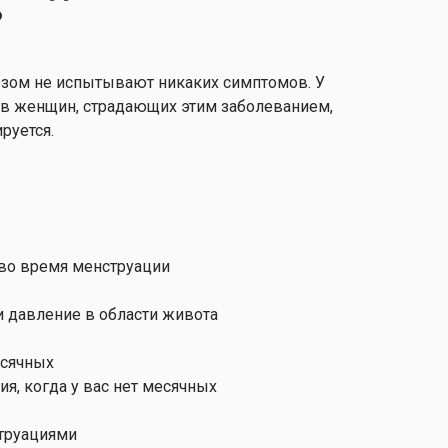
?
озом не испытывают никаких симптомов. У
в женщин, страдающих этим заболеванием,
руется.
во время менструации
и давление в области живота
есячных
я, когда у вас нет месячных
труациями