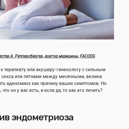
естер А. Рупперсбергер, доктор медицины, FACOOG
 к терапевту или акушеру-гинекологу с сильным
 секса или пятнами между месячными, велики
ить аденомиоз как причину ваших симптомов. Но
что он у вас есть, и если да, то как его лечить?
ив эндометриоза