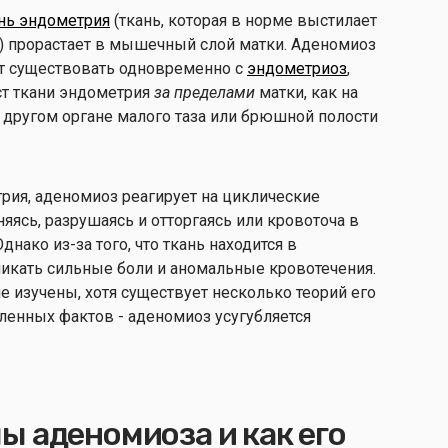
нь эндометрия
(ткань, которая в норме выстилает
 прорастает в мышечный слой матки. Аденомиоз
ет существовать одновременно с
эндометриоз
,
ст ткани эндометрия
за пределами
матки, как на
а другом органе малого таза или брюшной полости
рия, аденомиоз реагирует на циклические
яясь, разрушаясь и отторгаясь или кровоточа в
днако из-за того, что ткань находится в
никать сильные боли и аномальные кровотечения.
 изучены, хотя существует несколько теорий его
вленных фактов - аденомиоз усугубляется
 аденомиоза и как его