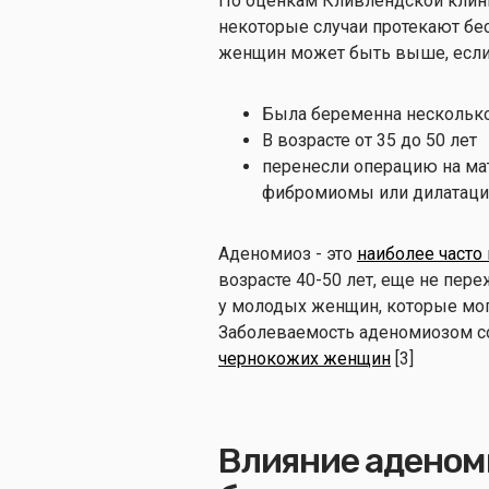
По оценкам Кливлендской кли
некоторые случаи протекают бе
женщин может быть выше, если
Была беременна несколько
В возрасте от 35 до 50 лет
перенесли операцию на мат
фибромиомы или дилатаци
Аденомиоз - это
наиболее часто
возрасте 40-50 лет, еще не пер
у молодых женщин, которые мо
Заболеваемость аденомиозом с
чернокожих женщин
[3]
Влияние аденом