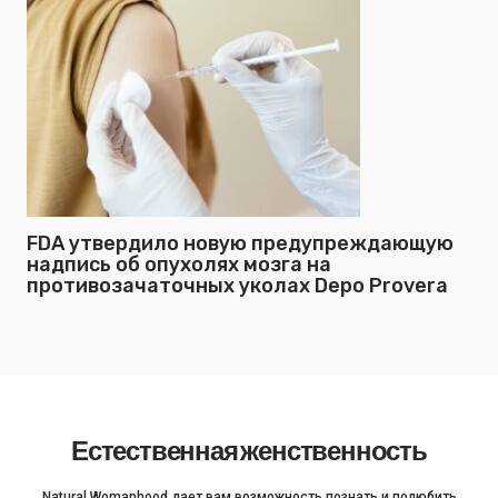
FDA утвердило новую предупреждающую
надпись об опухолях мозга на
противозачаточных уколах Depo Provera
Естественная женственность
Natural Womanhood дает вам возможность познать и полюбить