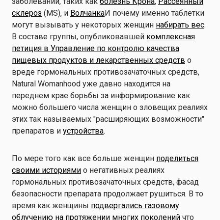
заболеваний, таких как
болезнь Крона
,
Рассеянный
склероз
(MS), и
Волчанка
И почему именно таблетки
могут вызывать у некоторых женщин
набирать вес
.
В составе группы, опубликовавшей
комплексная
петиция в Управление по контролю качества
пищевых продуктов и лекарственных средств
о
вреде гормональных противозачаточных средств,
Natural Womanhood уже давно находится на
переднем крае борьбы за информирование как
можно большего числа женщин о зловещих реалиях
этих так называемых "расширяющих возможности"
препаратов и
устройства
.
По мере того как все больше женщин
поделиться
своими историями
о негативных реалиях
гормональных противозачаточных средств, фасад
безопасности препарата продолжает рушиться. В то
время как женщины
подвергались газовому
облучению на протяжении многих поколений
что