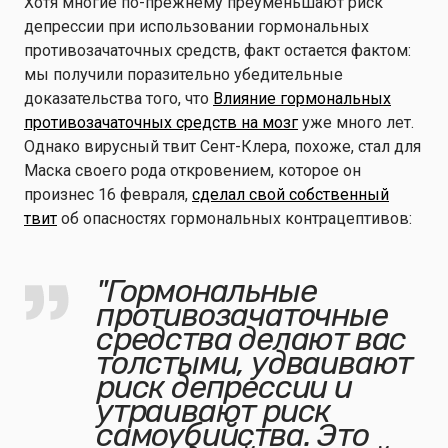
Хотя многие по-прежнему преуменьшают риск
депрессии при использовании гормональных
противозачаточных средств, факт остается фактом:
мы получили поразительно убедительные
доказательства того, что
Влияние гормональных
противозачаточных средств на мозг
уже много лет.
Однако вирусный твит Сент-Клера, похоже, стал для
Маска своего рода откровением, которое он
произнес 16 февраля,
сделал свой собственный
твит
об опасностях гормональных контрацептивов:
"
Гормональные
противозачаточные
средства делают вас
толстыми, удваивают
риск депрессии и
утраивают риск
самоубийства. Это