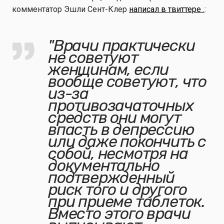
комментатор Эшли Сент-Клер
написал в твиттере .
:
"Врачи практически
не советуют
женщинам, если
вообще советуют, что
из-за
противозачаточных
средств они могут
впасть в депрессию
или даже покончить с
собой, несмотря на
документально
подтвержденный
риск того и другого
при приеме таблеток.
Вместо этого врачи