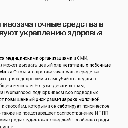
тивозачаточные средства в
твуют укреплению здоровья
ся медицинскими организациями
и СМИ,
К) может вызвать целый ряд
негативные побочные
 Маска
О том, что противозачаточные средства
ают риск депрессии и самоубийств, недавно
щественности. Вот уже десять лет мы,
ural Womanhood, подчеркиваем все подводные
от
повышенный риск развития рака молочной
ы
к способам, которыми он
саботирует
психическое
 также не предотвращает распространение ИППП,
емии среди студентов колледжей - особенно среди
дейцев.