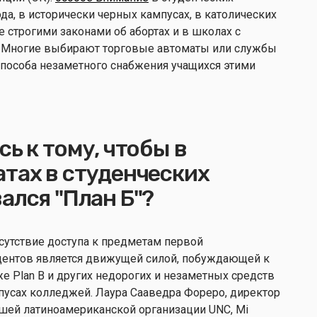
да, в исторически черных кампусах, в католических
е строгими законами об абортах и в школах с
. Многие выбирают торговые автоматы или службы
способа незаметного снабжения учащихся этими
ь к тому, чтобы в
тах в студенческих
ался "План Б"?
сутствие доступа к предметам первой
дентов является движущей силой, побуждающей к
 Plan B и других недорогих и незаметных средств
пусах колледжей. Лаура Сааведра Фореро, директор
йшей латиноамериканской организации UNC, Mi