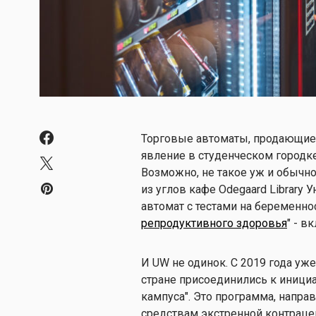
Торговые автоматы, продающие 
явление в студенческом городк
Возможно, не такое уж и обычно
из углов кафе Odegaard Library 
автомат с тестами на беременнос
репродуктивного здоровья
" - в
И UW не одинок. С 2019 года уже
стране присоединились к иници
кампуса". Это программа, напра
средствам экстренной контраце