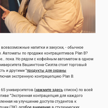
всевозможные напитки и закуски, - обычное
е. Автоматы по продаже контрацептивов Plan B?
е... пока. Но рядом с кофейным автоматом в одном
Университета Вашингтона-Сиэтла стоит торговый
ть и другими "
продукты для охраны
ключая экстренную контрацепцию Plan B.
 65 университетов (
нажмите здесь
список) по всей
ативе "Экстренная контрацепция для каждого
вленная на улучшение доступа студентов к
пции (ЭК).
особое внимание
в студенческих