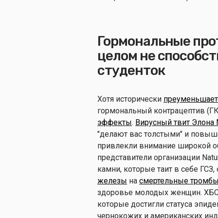
Гормональные про
целом не способс
студенток
Хотя исторически
преуменьшает
гормональный контрацептив (Г
эффекты
.
Вирусный твит Элона
"делают вас толстыми" и повыш
привлекли внимание широкой об
представители организации Nat
камни, которые таит в себе ГСЗ, 
железы
на
смертельные тромб
здоровье молодых женщин. ХБС
которые достигли статуса эпид
чернокожих и американских ин