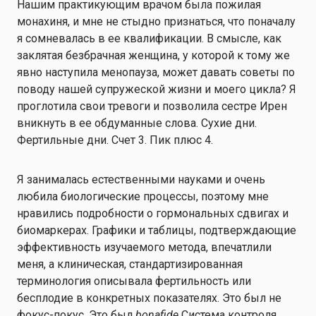
Нашим практикующим врачом была пожилая
монахиня, и мне не стыдно признаться, что поначалу
я сомневалась в ее квалификации. В смысле, как
заклятая безбрачная женщина, у которой к тому же
явно наступила менопауза, может давать советы по
поводу нашей супружеской жизни и моего цикла? Я
проглотила свои тревоги и позволила сестре Ирен
вникнуть в ее обдуманные слова. Сухие дни.
Фертильные дни. Счет 3. Пик плюс 4.
Я занималась естественными науками и очень
любила биологические процессы, поэтому мне
нравились подробности о гормональных сдвигах и
биомаркерах. Графики и таблицы, подтверждающие
эффективность изучаемого метода, впечатлили
меня, а клиническая, стандартизированная
терминология описывала фертильность или
бесплодие в конкретных показателях. Это был не
фокус-покус. Это был
bonafide
Система контроля