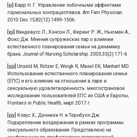
[xi]
Барр Н. Г. Управление побочными эффектами
гормональных контрацептивов. Am Fam Physician.
2010 Dec 15;82(12):1499-1506.
[xii]
Вандевусс Л., Хэнсон Л., Феринг Р. Ж., Ньюман А.,
Фокс Дж. Мнения супружеских пар о влиянии
естественного планирования семьи на динамику
брака. Journal of Nursing Scholarship. 2003;35(2):171-6
[xiii]
Unseld M, Rötzer E, Weigk R, Masel EK, Manhart MD.
Использование естественного планирования семьи
(ЕПС) и его влияние на отношения в паре и
сексуальную удовлетворенность: многострановое
исследование пользователей ЕПС из США и Европы,
Frontiers in Public Health, март 2017 г.
[xiv]
Клаус Х., Деннехи Н. и Тернбулл Дж.
Подкрепление воздержания в рамках программы
сексуального образования. Представлено на