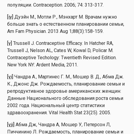
популяции. Contraception. 2006; 74: 313-317.
[iv]
Дуэйн М., Мотли Р., Мэнхарт М. Врачам нужно
больше знать о естественном планировании семьи,
Am Fam Physician. 2013 Aug 1;88(3):158-159.
[v]
Trussell J. Contraceptive Efficacy. In Hatcher RA,
Trussell J, Nelson AL, Cates W, Kowal D, Policar M.
Contraceptive Techology: Twentieth Revised Edition.
New York NY: Ardent Media, 2011.
[vi]
Чандра А., Мартинес Г. М., Мошер В. Д., Абма Дж.
К., Джонс Дж. Рождаемость, планирование семьи и
репродуктивное здоровье американских женщин:
Данные Национального обследования роста семьи
2002 года. Национальный центр статистики
здравоохранения. Vital Health Stat 23(25). 2005.
[vii]
Абма Дж, Чандра А, Мошер У, Петерсон Л,
Пиччинино Л. Рождаемость, планирование семьи и