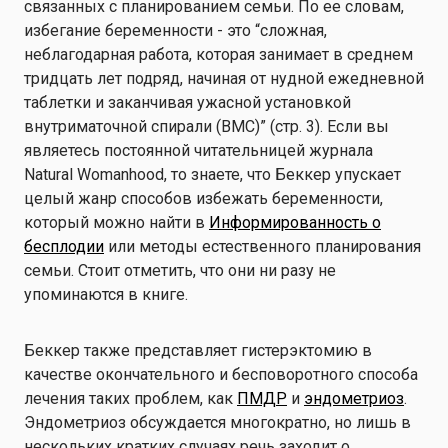
связанных с планированием семьи. По ее словам,
избегание беременности - это “сложная,
неблагодарная работа, которая занимает в среднем
тридцать лет подряд, начиная от нудной ежедневной
таблетки и заканчивая ужасной установкой
внутриматочной спирали (ВМС)” (стр. 3). Если вы
являетесь постоянной читательницей журнала
Natural Womanhood, то знаете, что Беккер упускает
целый жанр способов избежать беременности,
который можно найти в
Информированность о
бесплодии
или методы естественного планирования
семьи. Стоит отметить, что они ни разу не
упоминаются в книге.
Беккер также представляет гистерэктомию в
качестве окончательного и бесповоротного способа
лечения таких проблем, как
ПМДР
и
эндометриоз
.
Эндометриоз обсуждается многократно, но лишь в
нескольких кратких случаях речь заходит о