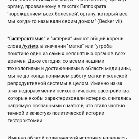
органу, прозванному в текстах Гиппократа
‘порождением всех болезней’, органу, который все
мы когда-то называли своим домом” (Becker vii).
"
Гистерэктомия
” и “истерия” имеют общий корень
слова
hystera
,
в значении "матка" или "утроба
-
поистине один из самых непонятных органов всех
времен. Даже сегодня, со всеми нашими
технологиями и достижениями в области медицины,
мы не до конца понимаем работу матки и женской
репродуктивной системы в целом. Именно из-за
этих недоразумений психологические расстройства,
которые якобы характеризовали истерию, считались
напрямую связанными с маткой, что стало частью
темной и зачастую политической истории
гистерэктомии.
Именно об этой политической истории я надеялась