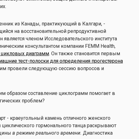
их.
енник из Канады, практикующий в Калгари, -
ийся на восстановительной репродуктивной
н является членом Исследовательского института
иническим консультантом компании FEMM Health,
 цикловых диаграмм
. Он также становится первым
ашние тест-полоски для определения прогестерона
 ним провели следующую сессию вопросов и
ким образом составление циклограмм помогает в
огических проблем?
арт - краеугольный камень отличного женского
 циклического гормонального танца раскрывают
нщины
в режиме реального времени.
Диагностика