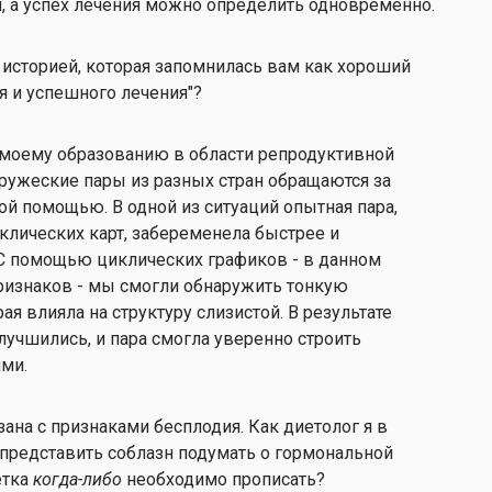
, а успех лечения можно определить одновременно.
я историей, которая запомнилась вам как хороший
я и успешного лечения"?
я моему образованию в области репродуктивной
ужеские пары из разных стран обращаются за
 помощью. В одной из ситуаций опытная пара,
лических карт, забеременела быстрее и
 С помощью циклических графиков - в данном
признаков - мы смогли обнаружить тонкую
рая влияла на структуру слизистой. В результате
учшились, и пара смогла уверенно строить
ми.
зана с признаками бесплодия. Как диетолог я в
 представить соблазн подумать о гормональной
етка
когда-либо
необходимо прописать?