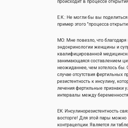
происходит в процессе открытия
Е.К.: Не могли бы вы поделитьс
пример этого "процесса открыти
МО: Мне повезло, что благодар
эндокринологии женщины и супр
квалифицированной медицинской
занимающаяся составлением цик
неожиданнее, чем хотелось бы.
случае отсутствия фертильных 
резистентность к инсулину, кото
лечения фертильные признаки ул
интервалы между беременностя
EK: Инсулинорезистентность свя
восторге! Для этой пары можно
контрацепции. Является ли табл