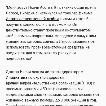
"Меня зовут Нкечи Асогва. Я практикующий врач в
Лагосе, Нигерия. Я наткнулся на трейлер фильма
Истории естественной любви
фильм и хотел бы
получить копию, если это возможно. Он
действительно станет полезным инструментом,
чтобы помочь подросткам, молодежи и замужним
женщинам, которых сейчас в Лагосе заманивают
использовать противозачаточные средства, не
предупреждая о том, какому риску они
подвергаются".
Доктор Нкечи Асогва является директором
Инициатива по охране здоровья
врачей
Неправительственная организация (НПО) с
восемью врачами и 50 аффилированными
медицинскими специалистами, которые оказывают
жизненно важную помощь до 3 000 женщин в год.
Она обратилась к нам за помощью, поскольку ее