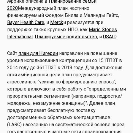
Африке описана в
Планирование семьи
2020
Международный план, частично
финансируемый Фондом Билла и Мелинды Гейтс,
Bayer Health Care
, и
Merck
и реализуется при
поддержке таких крупных НПО, как
Marie Stopes
International
,
Планируемое родительство
, и
USAID
.
Сайт
план для Нигерии
направлен на повышение
уровня использования контрацепции со 151ТП3Т в
2014 году до 361ТП3Т к 2018 году. Для достижения
этой амбициозной цели план предусматривает
агрессивные "усилия по формированию спроса",
которые включают в себя работу с "определенными
приоритетными сегментами (например, подростки/
молодежь, незамужние женщины)". Далее план
предусматривает бесплатную поставку
долговременных обратимых контрацептивов
(LARC) населению на систематической основе через
государственные и частные сети здравоохранения.