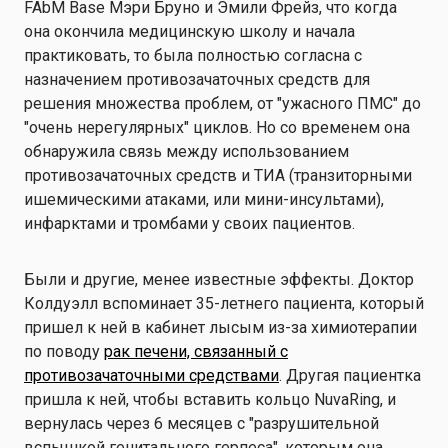
FAbM Base Мэри Бруно и Эмили Фрейз, что когда
она окончила медицинскую школу и начала
практиковать, то была полностью согласна с
назначением противозачаточных средств для
решения множества проблем, от "ужасного ПМС" до
"очень нерегулярных" циклов. Но со временем она
обнаружила связь между использованием
противозачаточных средств и ТИА (транзиторными
ишемическими атаками, или мини-инсультами),
инфарктами и тромбами у своих пациентов.
Были и другие, менее известные эффекты. Доктор
Колдуэлл вспоминает 35-летнего пациента, который
пришел к ней в кабинет лысым из-за химиотерапии
по поводу
рак печени, связанный с
противозачаточными средствами
. Другая пациентка
пришла к ней, чтобы вставить кольцо NuvaRing, и
вернулась через 6 месяцев с "разрушительной
вспышкой генитального герпеса", которым она