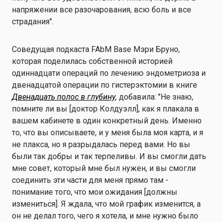
напряжении все разочарования, всю боль и все
страдания".
Соведущая подкаста FAbM Base Мэри Бруно,
которая поделилась собственной историей
одиннадцати операций по лечению эндометриоза и
двенадцатой операции по гистерэктомии в книге
Двенадцать полос в глубину
,
добавила: "Не знаю,
помните ли вы [доктор Колдуэлл], как я плакала в
вашем кабинете в один конкретный день. Именно
то, что вы описываете, и у меня была моя карта, и я
не плакса, но я разрыдалась перед вами. Но вы
были так добры и так терпеливы. И вы смогли дать
мне совет, который мне был нужен, и вы смогли
соединить эти части для меня прямо там -
понимание того, что мои ожидания [должны
измениться]. Я ждала, что мой график изменится, а
он не делал того, чего я хотела, и мне нужно было