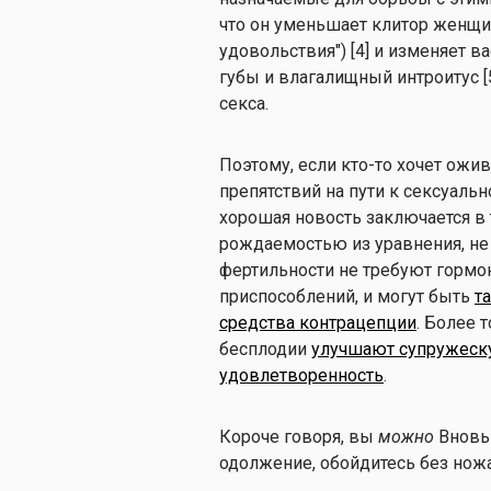
что он уменьшает клитор женщи
удовольствия") [4] и изменяет 
губы и влагалищный интроитус [
секса.
Поэтому, если кто-то хочет ож
препятствий на пути к сексуал
хорошая новость заключается в 
рождаемостью из уравнения, не
фертильности не требуют гормо
приспособлений, и могут быть
т
средства контрацепции
. Более 
бесплодии
улучшают супружеск
удовлетворенность
.
Короче говоря, вы
можно
Вновь
одолжение, обойдитесь без нож