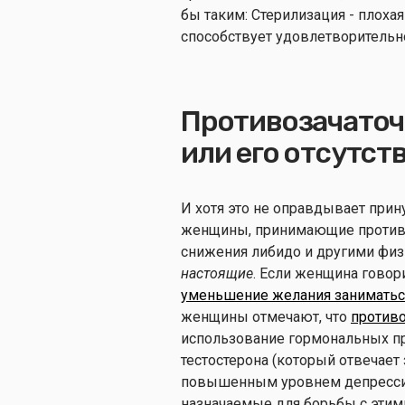
бы таким: Стерилизация - плоха
способствует удовлетворитель
Противозачаточ
или его отсутст
И хотя это не оправдывает прин
женщины, принимающие противо
снижения либидо и другими фи
настоящие
. Если женщина говор
уменьшение желания заниматьс
женщины отмечают, что
против
использование гормональных пр
тестостерона (который отвечает 
повышенным уровнем депрессии 
назначаемые для борьбы с этими