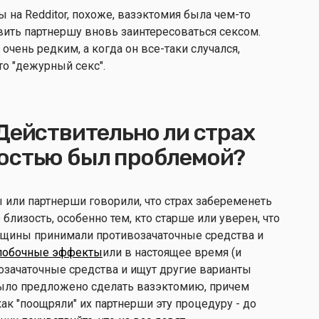
 на Redditor, похоже, вазэктомия была чем-то
вить партнершу вновь заинтересоваться сексом.
 очень редким, а когда он все-таки случался,
сто "дежурный секс".
Действительно ли страх
остью был проблемой?
 или партнерши говорили, что страх забеременеть
близость, особенно тем, кто старше или уверен, что
нщины принимали противозачаточные средства и
побочные эффекты
или в настоящее время (и
озачаточные средства и ищут другие варианты
ыло предложено сделать вазэктомию, причем
к "поощряли" их партнерши эту процедуру - до