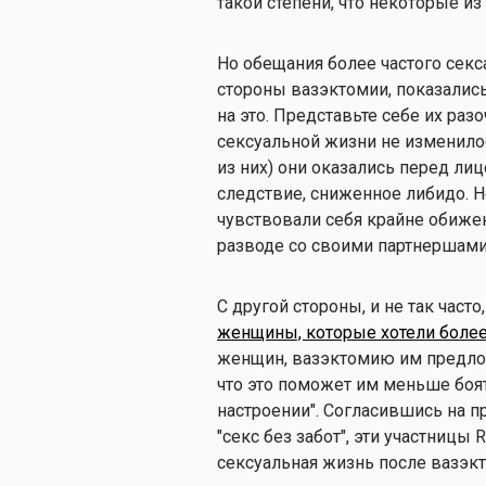
такой степени, что некоторые из
Но обещания более частого секс
стороны вазэктомии, показались
на это. Представьте себе их раз
сексуальной жизни не изменилос
из них) они оказались перед ли
следствие, сниженное либидо. Н
чувствовали себя крайне обиже
разводе со своими партнерша
С другой стороны, и не так част
женщины, которые хотели более
женщин, вазэктомию им предло
что это поможет им меньше боят
настроении". Согласившись на п
"секс без забот", эти участницы 
сексуальная жизнь после вазэк