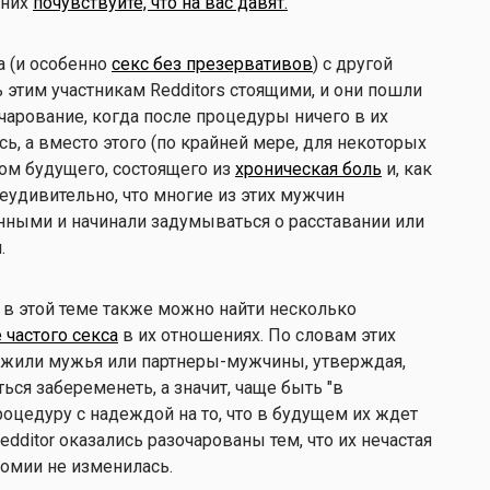
 них
почувствуйте, что на вас давят.
а (и особенно
секс без презервативов
) с другой
 этим участникам Redditors стоящими, и они пошли
очарование, когда после процедуры ничего в их
ь, а вместо этого (по крайней мере, для некоторых
цом будущего, состоящего из
хроническая боль
и, как
еудивительно, что многие из этих мужчин
нными и начинали задумываться о расставании или
ми.
о, в этой теме также можно найти несколько
 частого секса
в их отношениях. По словам этих
жили мужья или партнеры-мужчины, утверждая,
ься забеременеть, а значит, чаще быть "в
роцедуру с надеждой на то, что в будущем их ждет
Redditor оказались разочарованы тем, что их нечастая
томии не изменилась.