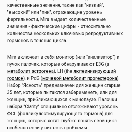
качественные значения, такие как "низкий",
"высокий" или "пик", отражающие уровень
фертильности, Mira выдает количественные
значения - фактические цифры - относительно
количества нескольких ключевых репродуктивных
гормонов в течение цикла.
Mira включает в себя монитор (или "анализатор") и
пучок палочек, которые обнаруживают E3G (a
метаболит эстрогена
), LH (the
лютеинизирующий
гормон
), и PdG (
мочевой метаболит прогестерона
).
Набор "Ясность" предназначен для женщин старше
35 лет, которые пытаются забеременеть, или для
женщин, приближающихся к менопаузе. Палочки
набора "Clarity" специально отслеживают уровень
ФСГ (фолликулостимулирующего гормона) для
женщин, которые хотят глубже понять свой цикл,
особенно если у них есть проблемы.