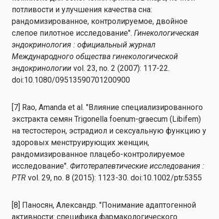
потливости и улучшения качества сна:
рандомизированное, контролируемое, двойное
слепое пилотное исследование".
Гинекологическая
эндокринология : официальный журнал
Международного общества гинекологической
эндокринологии
vol. 23, no. 2 (2007): 117-22.
doi:10.1080/09513590701200900
[7] Rao, Amanda et al. "Влияние специализированного
экстракта семян Trigonella foenum-graecum (Libifem)
на тестостерон, эстрадиол и сексуальную функцию у
здоровых менструирующих женщин,
рандомизированное плацебо-контролируемое
исследование".
Фитотерапевтические исследования :
PTR
vol. 29, no. 8 (2015): 1123-30. doi:10.1002/ptr.5355
[8] Паносян, Александр. "Понимание адаптогенной
активности: специфика фармакологического