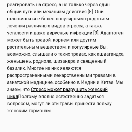
реагировать на стресс, а не только через один
общий путь или механизм действия [8]. Они
становятся все более популярным средством
лечения различных видов стресса, а также
усталости и даже
вирусные инфекции
[9]. Адаптоген
может быть травой, корнем или другим
растительным веществом, и
популярные
Вы,
возможно, слышали о таких травах, как ашвагандха,
женьшень, родиола, шизандра и священный
базилик. Многие из них являются
распространенными лекарственными травами в
азиатской медицине, особенно в Индии и Китае. Мы
знаем, что
Стресс может разрушить женский
цикл
Поэтому вполне естественно задаться
вопросом, могут ли эти травы принести пользу
женским гормонам.