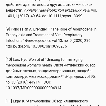
действия адаптогенов и других фитохимических
веществ".
Анналы Нью-Йоркской академии наук
vol.
1401,1 (2017): 49-64. doi:10.1111/nyas.13399
[9] Panossian A, Brendler T. "The Role of Adaptogens in
Prophylaxis and Treatment of Viral Respiratory
Infections."
Фармацевтика
, vol 13, no. 9 (2020):236.
https://doi.org/10.3390/ph13090236
[10] Lee, Hye Won et al. "Ginseng for managing
menopausal woman's health: Систематический обзор
двойных слепых, рандомизированных, плацебо-
контролируемых исследований".
Медицина
, vol 95,
no. 38 (2016): e4914. | DOI:
10.1097/MD.0000000000004914
[11] Elgar K. "Ashwagandha: Обзор клинического