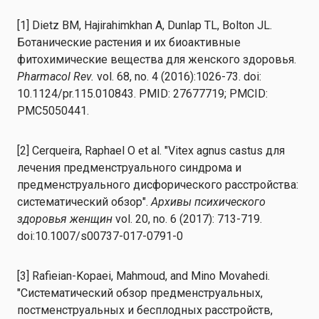
[1] Dietz BM, Hajirahimkhan A, Dunlap TL, Bolton JL.
Ботанические растения и их биоактивные
фитохимические вещества для женского здоровья.
Pharmacol Rev.
vol. 68, no. 4 (2016):1026-73. doi:
10.1124/pr.115.010843. PMID: 27677719; PMCID:
PMC5050441.
[2] Cerqueira, Raphael O et al. "Vitex agnus castus для
лечения предменструального синдрома и
предменструального дисфорического расстройства:
систематический обзор".
Архивы психического
здоровья женщин
vol. 20, no. 6 (2017): 713-719.
doi:10.1007/s00737-017-0791-0
[3] Rafieian-Kopaei, Mahmoud, and Mino Movahedi.
"Систематический обзор предменструальных,
постменструальных и бесплодных расстройств,