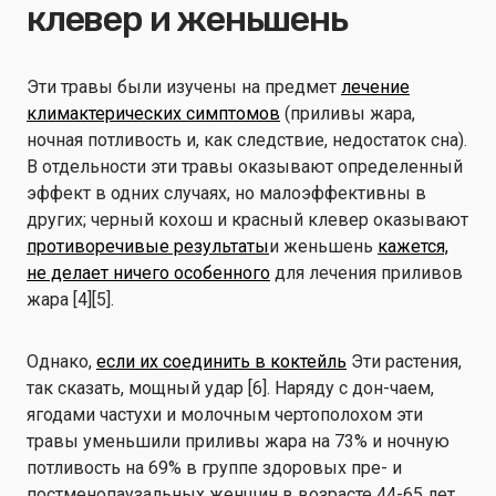
клевер и женьшень
Эти травы были изучены на предмет
лечение
климактерических симптомов
(приливы жара,
ночная потливость и, как следствие, недостаток сна).
В отдельности эти травы оказывают определенный
эффект в одних случаях, но малоэффективны в
других; черный кохош и красный клевер оказывают
противоречивые результаты
и женьшень
кажется,
не делает ничего особенного
для лечения приливов
жара [4][5].
Однако,
если их соединить в коктейль
Эти растения,
так сказать, мощный удар [6]. Наряду с дон-чаем,
ягодами частухи и молочным чертополохом эти
травы уменьшили приливы жара на 73% и ночную
потливость на 69% в группе здоровых пре- и
постменопаузальных женщин в возрасте 44-65 лет.