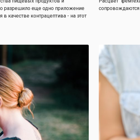
ества пищевых продуктов и
Расцвет "фемтех
то разрешило еще одно приложение
сопровождаются 
 в качестве контрацептива - на этот