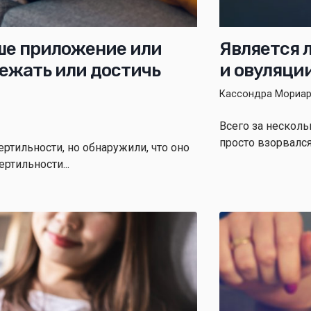
аше приложение или
Является 
бежать или достичь
и овуляци
Кассондра Мориар
Всего за нескол
просто взорвался
тильности, но обнаружили, что оно
тильности...