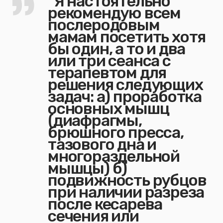
"Я настоятельно
рекомендую всем
послеродовым
мамам посетить хотя
бы один, а то и два
или три сеанса с
терапевтом для
решения следующих
задач: а) проработка
основных мышц
(диафрагмы,
брюшного пресса,
тазового дна и
многораздельной
мышцы) б)
подвижность рубцов
при наличии разреза
после кесарева
сечения или