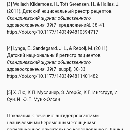
[3] Wallach Kildemoes, H., Toft Sørensen, H., & Hallas, J.
(2011). Датский национальный реестр рецептов.
Скандинавский журнал общественного
здравоохранения
,
39
(7_предложений), 38-41.
https://doi.org/10.1177/1403494810394717
[4] Lynge, E., Sandegaard, J. L., & Rebolj, M. (2011).
Датский национальный регистр пациентов.
Скандинавский журнал общественного
здравоохранения
,
39
(7_suppl), 30-33.
https://doi.org/10.1177/1403494811401482
[5] X. Лю, К.Л. Муслинер, Э. Агербо, К.Г. Ингструп, Й.
Сун, Й. Ю, Т. Мунк-Олсен
Показания к лечению антидепрессантами,
назначаемыми беременным женщинам:
популяционное описательное исследование в Дании