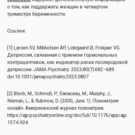
о том, как поддержать женщин в четвертом
триместре беременности.
Ссылки:
[1] Larsen SV, Mikkelsen AP, Lidegaard Ø, Frokjaer VG.
Депрессия, связанная с приемом гормональных
контрацептивов, как индикатор риска послеродовой
депрессии.
JAMA Psychiatry.
2023;80(7):682–689.
doi:10.1001/jamapsychiatry.2023.0807
[2] Bloch, M., Schmidt, P., Danaceau, M., Murphy, J.,
Nieman, L., & Rubinow, D. (2000, June 1).
Психиатрия
онлайн
. Американский журнал психиатрии.
https://ajp.psychiatryonline.org/doi/full/10.1176/appi.ajp.
157.6.924