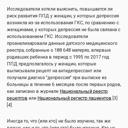
Исследователи хотели выяснить, повышается ли
риск развития ППД у женщин, у которых депрессия
возникла из-за использования ГКС, по сравнению с
женщинами, у которых депрессия не была связана с
использованием ГКС. Исследователи
проанализировали данные датского медицинского
реестра, собранные о 188 648 матерях, впервые
родивших ребенка в период с 1995 по 2017 год.
ППД предполагалось у женщин, которые
выписывали рецепт на антидепрессант или
получали диагноз "депрессия" при выписке из
больницы в течение 6 месяцев после первых родов,
как записано в журнале
Национальный реестр
рецептов
или
Национальный регистр пациентов
[3]
[4].
Иногда то, что (или кто) не было изучено, так же
важно, как и то, что (или кто) было изучено. Кто
не