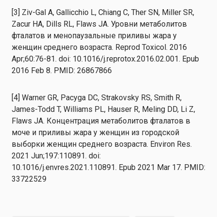
[3] Ziv-Gal A, Gallicchio L, Chiang C, Ther SN, Miller SR,
Zacur HA, Dills RL, Flaws JA. Уровни метаболитов
фталатов и менопаузальные приливы жара у
женщин среднего возраста. Reprod Toxicol. 2016
Apr;60:76-81. doi: 10.1016/j.reprotox.2016.02.001. Epub
2016 Feb 8. PMID: 26867866
[4] Warner GR, Pacyga DC, Strakovsky RS, Smith R,
James-Todd T, Williams PL, Hauser R, Meling DD, Li Z,
Flaws JA. Концентрация метаболитов фталатов в
моче и приливы жара у женщин из городской
выборки женщин среднего возраста. Environ Res.
2021 Jun;197:110891. doi:
10.1016/j.envres.2021.110891. Epub 2021 Mar 17. PMID:
33722529