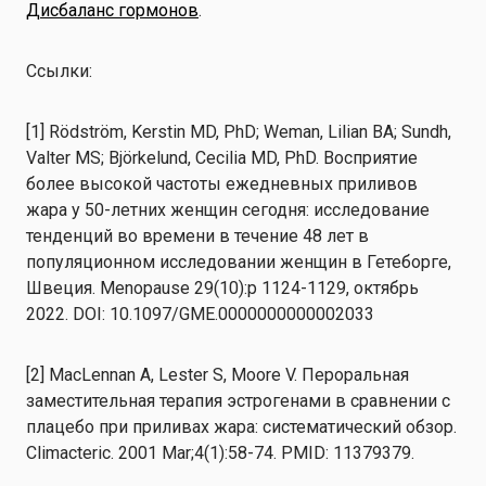
Дисбаланс гормонов
.
Ссылки:
[1] Rödström, Kerstin MD, PhD; Weman, Lilian BA; Sundh,
Valter MS; Björkelund, Cecilia MD, PhD. Восприятие
более высокой частоты ежедневных приливов
жара у 50-летних женщин сегодня: исследование
тенденций во времени в течение 48 лет в
популяционном исследовании женщин в Гетеборге,
Швеция. Menopause 29(10):p 1124-1129, октябрь
2022. DOI: 10.1097/GME.0000000000002033
[2] MacLennan A, Lester S, Moore V. Пероральная
заместительная терапия эстрогенами в сравнении с
плацебо при приливах жара: систематический обзор.
Climacteric. 2001 Mar;4(1):58-74. PMID: 11379379.