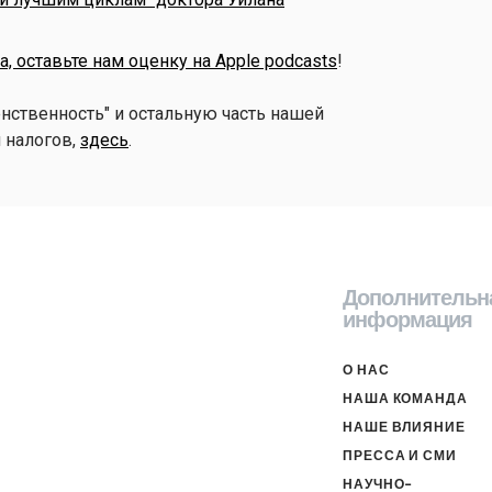
, оставьте нам оценку на Apple podcasts
!
енственность" и остальную часть нашей
 налогов,
здесь
.
Дополнительн
информация
О НАС
НАША КОМАНДА
НАШЕ ВЛИЯНИЕ
ПРЕССА И СМИ
НАУЧНО-