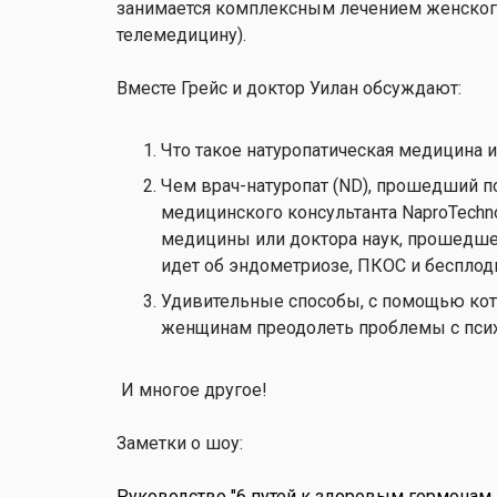
занимается комплексным лечением женского 
телемедицину).
Вместе Грейс и доктор Уилан обсуждают:
Что такое натуропатическая медицина и
Чем врач-натуропат (ND), прошедший п
медицинского консультанта NaproTechnolo
медицины или доктора наук, прошедшег
идет об эндометриозе, ПКОС и беспло
Удивительные способы, с помощью кот
женщинам преодолеть проблемы с псих
И многое другое!
Заметки о шоу:
Руководство "6 путей к здоровым гормонам 