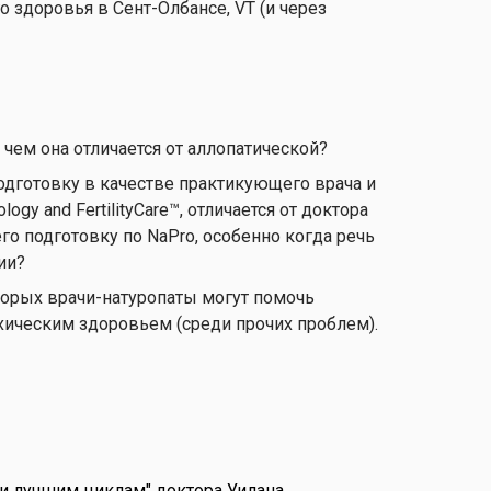
здоровья в Сент-Олбансе, VT (и через
 чем она отличается от аллопатической?
одготовку в качестве практикующего врача и
gy and FertilityCare™, отличается от доктора
о подготовку по NaPro, особенно когда речь
дии?
орых врачи-натуропаты могут помочь
ическим здоровьем (среди прочих проблем).
и лучшим циклам" доктора Уилана