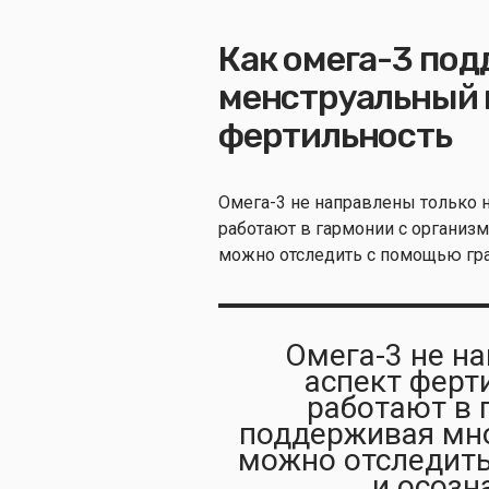
Как омега-3 по
менструальный 
фертильность
Омега-3 не направлены только н
работают в гармонии с организ
можно отследить с помощью гр
Омега-3 не н
аспект ферт
работают в 
поддерживая мно
можно отследить
и осозн