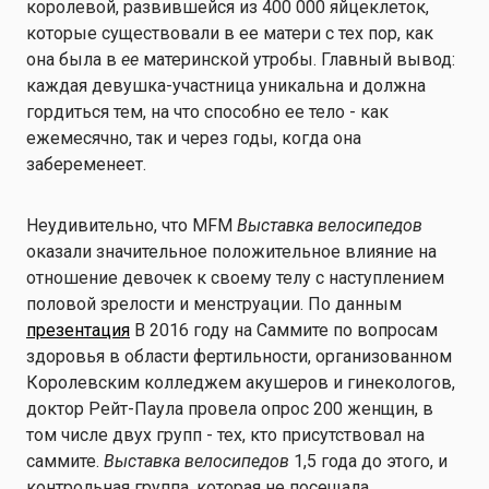
королевой, развившейся из 400 000 яйцеклеток,
которые существовали в ее матери с тех пор, как
она была в
ее
материнской утробы. Главный вывод:
каждая девушка-участница уникальна и должна
гордиться тем, на что способно ее тело - как
ежемесячно, так и через годы, когда она
забеременеет.
Неудивительно, что MFM
Выставка велосипедов
оказали значительное положительное влияние на
отношение девочек к своему телу с наступлением
половой зрелости и менструации. По данным
презентация
В 2016 году на Саммите по вопросам
здоровья в области фертильности, организованном
Королевским колледжем акушеров и гинекологов,
доктор Рейт-Паула провела опрос 200 женщин, в
том числе двух групп - тех, кто присутствовал на
саммите.
Выставка велосипедов
1,5 года до этого, и
контрольная группа, которая не посещала