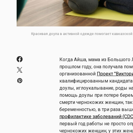
Красивая доула в активной одежде помогает кавказско
Когда Айша, мама из Большого 
прошлом году, она получала по
организованной
Проект "Виктор
квалифицированным кандидатам
доулы, иглоукалывание, роды на
помощь доулы при потере берем
смерти чернокожих женщин, таки
беременностью, в три раза выш
профилактике заболеваний (CD
первый год работы не просто о
чернокожих женщин; у этих жен