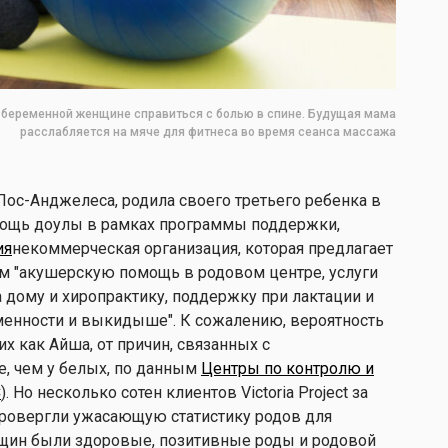
й беременной женщине справиться с болью в спине. Будущая мама
расслабляется на мяче для фитнеса во время сеанса массажа
Лос-Анджелеса, родила своего третьего ребенка в
мощь доулы в рамках программы поддержки,
ия
некоммерческая организация, которая предлагает
 "акушерскую помощь в родовом центре, услуги
 дому и хиропрактику, поддержку при лактации и
енности и выкидыше". К сожалению, вероятность
х как Айша, от причин, связанных с
е, чем у белых, по данным
Центры по контролю и
C
). Но несколько сотен клиентов Victoria Project за
провергли ужасающую статистику родов для
щин были здоровые, позитивные роды и родовой