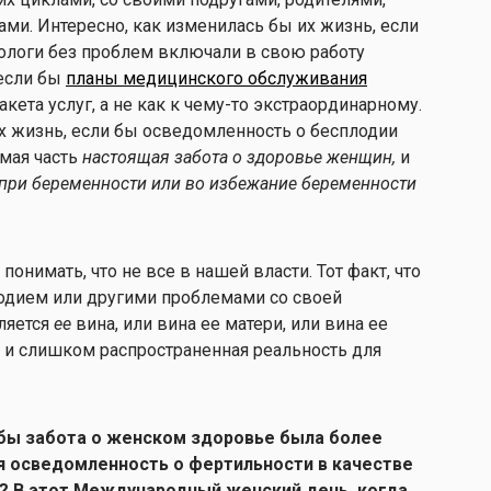
ами. Интересно, как изменилась бы их жизнь, если
ологи без проблем включали в свою работу
 если бы
планы медицинского обслуживания
акета услуг, а не как к чему-то экстраординарному.
х жизнь, если бы осведомленность о бесплодии
мая часть
настоящая забота о здоровье женщин,
и
при беременности или во избежание беременности
понимать, что не все в нашей власти. Тот факт, что
одием или другими проблемами со своей
ляется
ее
вина, или вина ее матери, или вина ее
я и слишком распространенная реальность для
 бы забота о женском здоровье была более
я осведомленность о фертильности в качестве
 В этот Международный женский день, когда