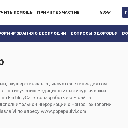
УЧИТЬ ПОМОЩЬ
ПРИМИТЕ УЧАСТИЕ
ЯЗЫК
П
ОРМИРОВАНИЯ О БЕСПЛОДИИ
ВОПРОСЫ ЗДОРОВЬЯ
ВО
р
ны, акушер-гинеколог, является стипендиатом
а II по изучению медицинских и хирургических
по FertilityCare, соразработчиком сайта
я дополнительной информации о НаПроТехнологии
вла VI по адресу www.popepaulvi.com.