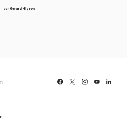
por
Gerard Migeon
n
DE